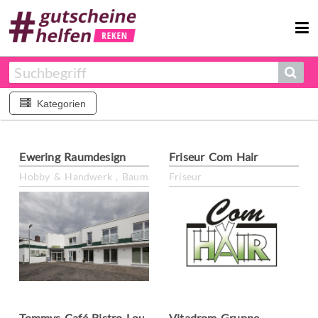
We use cookies
Kategorien
data protection
Ewering Raumdesign
Friseur Com Hair
Hobby & Handwerk , Baumarkt
Friseur
Tommys Café Bistro Lounge
Vitadrom Gruppe