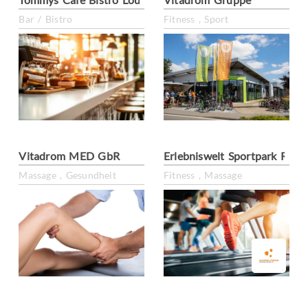
Bar / Bistro
Fitness , Sport
Vitadrom MED GbR
Erlebniswelt Sportpark Reke
Massage , Gesundheit
Fitness , Massage